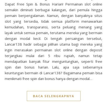
Dapat Free Spin & Bonus Harian! Permainan slot online
semakin diminati berbagai kalangan, dari pemula hingga
pemain berpengalaman. Namun, dengan banyaknya situs
slot yang tersedia, tidak semua platform menawarkan
kemudahan, transparansi, serta peluang menang yang
layak untuk semua pemain, terutama mereka yang bermain
dengan modal kecil. Di tengah persaingan tersebut,
Lancar138 hadir sebagai pilihan utama bagi mereka yang
ingin merasakan permainan slot online dengan deposit
terjangkau mulai dari 5 ribu rupiah, namun tetap
mendapatkan banyak fitur menguntungkan, seperti free
spin dan bonus harian. Lalu, apa saja sebenarnya
keuntungan bermain di Lancar138? Bagaimana pemain bisa
menikmati free spin dan bonus hanya dengan modal…
BACA SELENGKAPNYA