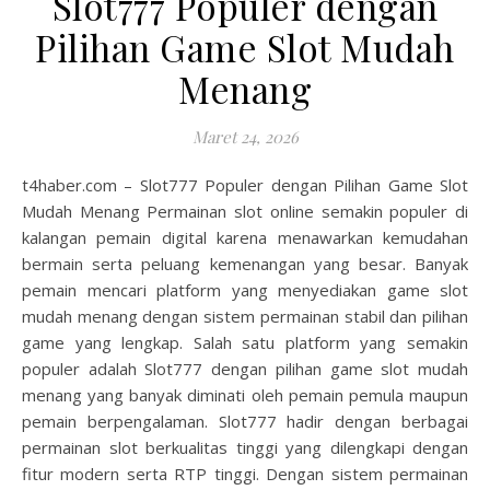
Slot777 Populer dengan
Pilihan Game Slot Mudah
Menang
Maret 24, 2026
t4haber.com – Slot777 Populer dengan Pilihan Game Slot
Mudah Menang Permainan slot online semakin populer di
kalangan pemain digital karena menawarkan kemudahan
bermain serta peluang kemenangan yang besar. Banyak
pemain mencari platform yang menyediakan game slot
mudah menang dengan sistem permainan stabil dan pilihan
game yang lengkap. Salah satu platform yang semakin
populer adalah Slot777 dengan pilihan game slot mudah
menang yang banyak diminati oleh pemain pemula maupun
pemain berpengalaman. Slot777 hadir dengan berbagai
permainan slot berkualitas tinggi yang dilengkapi dengan
fitur modern serta RTP tinggi. Dengan sistem permainan