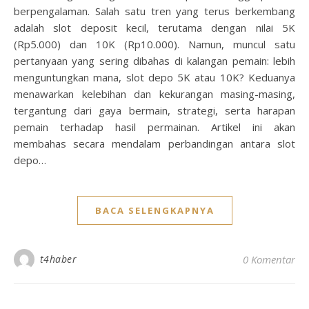
berpengalaman. Salah satu tren yang terus berkembang
adalah slot deposit kecil, terutama dengan nilai 5K
(Rp5.000) dan 10K (Rp10.000). Namun, muncul satu
pertanyaan yang sering dibahas di kalangan pemain: lebih
menguntungkan mana, slot depo 5K atau 10K? Keduanya
menawarkan kelebihan dan kekurangan masing-masing,
tergantung dari gaya bermain, strategi, serta harapan
pemain terhadap hasil permainan. Artikel ini akan
membahas secara mendalam perbandingan antara slot
depo…
BACA SELENGKAPNYA
t4haber
0 Komentar