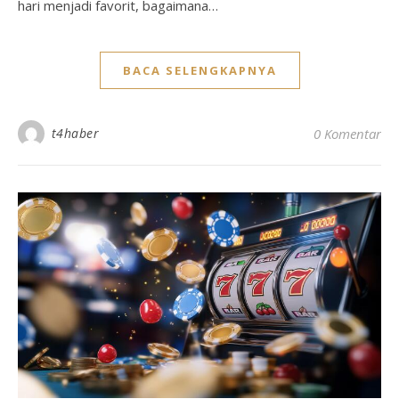
hari menjadi favorit, bagaimana…
BACA SELENGKAPNYA
t4haber
0 Komentar