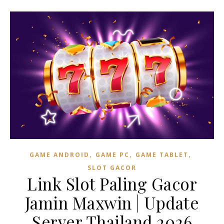
,
,
,
GAME ANDROID
GAME PC
GAME TABLET
SLOT GACOR
Link Slot Paling Gacor
Jamin Maxwin | Update
Server Thailand 2026