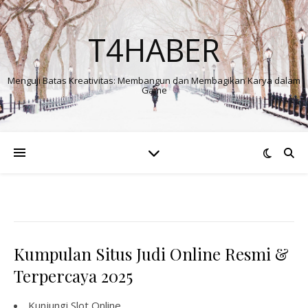
T4HABER
Menguji Batas Kreativitas: Membangun dan Membagikan Karya dalam
Game
Kumpulan Situs Judi Online Resmi &
Terpercaya 2025
Kunjungi
Slot Online