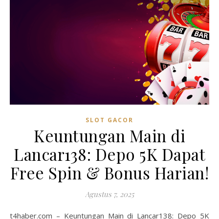
SLOT GACOR
Keuntungan Main di
Lancar138: Depo 5K Dapat
Free Spin & Bonus Harian!
Agustus 7, 2025
t4haber.com – Keuntungan Main di Lancar138: Depo 5K