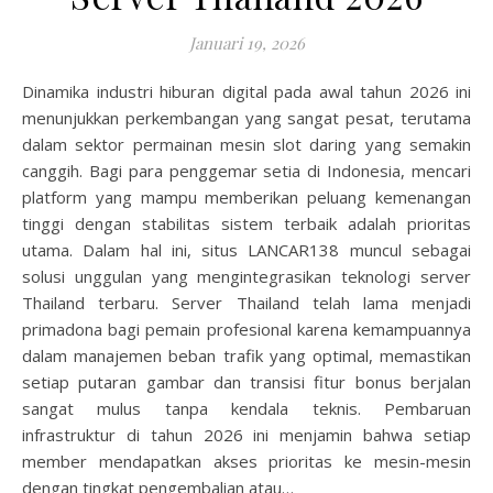
Januari 19, 2026
Dinamika industri hiburan digital pada awal tahun 2026 ini
menunjukkan perkembangan yang sangat pesat, terutama
dalam sektor permainan mesin slot daring yang semakin
canggih. Bagi para penggemar setia di Indonesia, mencari
platform yang mampu memberikan peluang kemenangan
tinggi dengan stabilitas sistem terbaik adalah prioritas
utama. Dalam hal ini, situs LANCAR138 muncul sebagai
solusi unggulan yang mengintegrasikan teknologi server
Thailand terbaru. Server Thailand telah lama menjadi
primadona bagi pemain profesional karena kemampuannya
dalam manajemen beban trafik yang optimal, memastikan
setiap putaran gambar dan transisi fitur bonus berjalan
sangat mulus tanpa kendala teknis. Pembaruan
infrastruktur di tahun 2026 ini menjamin bahwa setiap
member mendapatkan akses prioritas ke mesin-mesin
dengan tingkat pengembalian atau…