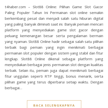
t4haber.com – Slot88 Online: Pilihan Game Slot Gacor
Paling Populer Tahun Ini Permainan slot online semakin
berkembang pesat dan menjadi salah satu hiburan digital
yang paling banyak diminati saat ini. Banyak pemain mencari
platform yang menyediakan game slot gacor dengan
peluang kemenangan besar serta pengalaman bermain
yang nyaman. Slot88 Online hadir sebagai salah satu pilihan
terbaik bagi pemain yang ingin menikmati berbagai
permainan slot populer dengan sistem yang stabil dan fitur
lengkap. Slot88 Online dikenal sebagai platform yang
menyediakan berbagai jenis permainan slot dengan kualitas
terbaik. Selain itu, pemain juga dapat menikmati berbagai
fitur unggulan seperti RTP tinggi, bonus menarik, serta
pilihan game yang terus diperbarui setiap waktu. Dengan
berbagai…
BACA SELENGKAPNYA