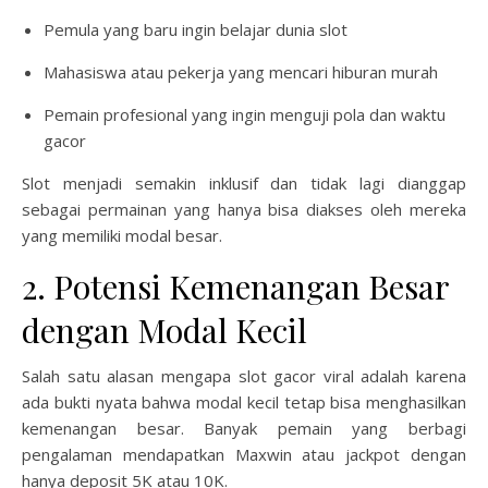
Pemula yang baru ingin belajar dunia slot
Mahasiswa atau pekerja yang mencari hiburan murah
Pemain profesional yang ingin menguji pola dan waktu
gacor
Slot menjadi semakin inklusif dan tidak lagi dianggap
sebagai permainan yang hanya bisa diakses oleh mereka
yang memiliki modal besar.
2. Potensi Kemenangan Besar
dengan Modal Kecil
Salah satu alasan mengapa slot gacor viral adalah karena
ada bukti nyata bahwa modal kecil tetap bisa menghasilkan
kemenangan besar. Banyak pemain yang berbagi
pengalaman mendapatkan Maxwin atau jackpot dengan
hanya deposit 5K atau 10K.