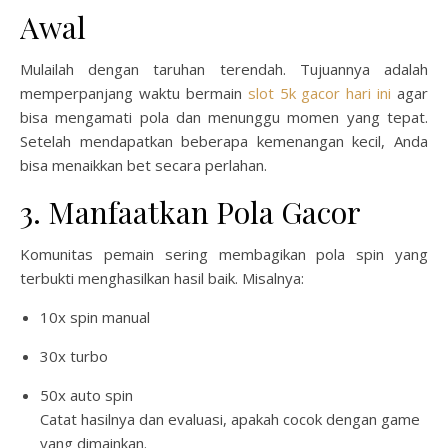
Awal
Mulailah dengan taruhan terendah. Tujuannya adalah
memperpanjang waktu bermain
slot 5k gacor hari ini
agar
bisa mengamati pola dan menunggu momen yang tepat.
Setelah mendapatkan beberapa kemenangan kecil, Anda
bisa menaikkan bet secara perlahan.
3. Manfaatkan Pola Gacor
Komunitas pemain sering membagikan pola spin yang
terbukti menghasilkan hasil baik. Misalnya:
10x spin manual
30x turbo
50x auto spin
Catat hasilnya dan evaluasi, apakah cocok dengan game
yang dimainkan.