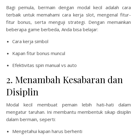
Bagi pemula, bermain dengan modal kecil adalah cara
terbaik untuk memahami cara kerja slot, mengenal fitur-
fitur bonus, serta menguji strategi. Dengan memainkan
beberapa game berbeda, Anda bisa belajar:
Cara kerja simbol
Kapan fitur bonus muncul
Efektivitas spin manual vs auto
2. Menambah Kesabaran dan
Disiplin
Modal kecil membuat pemain lebih hati-hati dalam
mengatur taruhan. Ini membantu membentuk sikap disiplin
dalam bermain, seperti:
Mengetahui kapan harus berhenti