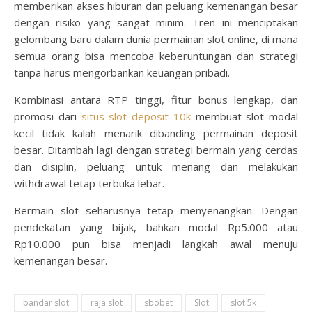
memberikan akses hiburan dan peluang kemenangan besar
dengan risiko yang sangat minim. Tren ini menciptakan
gelombang baru dalam dunia permainan slot online, di mana
semua orang bisa mencoba keberuntungan dan strategi
tanpa harus mengorbankan keuangan pribadi.
Kombinasi antara RTP tinggi, fitur bonus lengkap, dan
promosi dari
situs slot deposit 10k
membuat slot modal
kecil tidak kalah menarik dibanding permainan deposit
besar. Ditambah lagi dengan strategi bermain yang cerdas
dan disiplin, peluang untuk menang dan melakukan
withdrawal tetap terbuka lebar.
Bermain slot seharusnya tetap menyenangkan. Dengan
pendekatan yang bijak, bahkan modal Rp5.000 atau
Rp10.000 pun bisa menjadi langkah awal menuju
kemenangan besar.
bandar slot
raja slot
sbobet
Slot
slot 5k