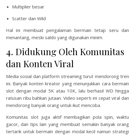
Multiplier besar
Scatter dan Wild
Hal ini membuat pengalaman bermain tetap seru dan
menantang, meski saldo yang digunakan minim.
4. Didukung Oleh Komunitas
dan Konten Viral
Media sosial dan platform streaming turut mendorong tren
ini. Banyak konten kreator yang menunjukkan cara bermain
slot dengan modal 5K atau 10K, lalu berhasil WD hingga
ratusan ribu bahkan jutaan. Video seperti ini cepat viral dan
mendorong banyak orang untuk ikut mencoba.
Komunitas slot juga aktif membagikan pola spin, waktu
gacor, dan tips lain yang membuat semakin banyak orang
tertarik untuk bermain dengan modal kecil namun strategi