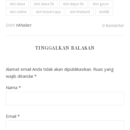
slot dana
slot dana 5k
slot depo 5k
slot gacor
slot online
slot terpercaya
slot thailand
slot88
Oleh
t4haber
0 Komentar
TINGGALKAN BALASAN
Alamat email Anda tidak akan dipublikasikan.
Ruas yang
wajib ditandai
*
Nama
*
Email
*