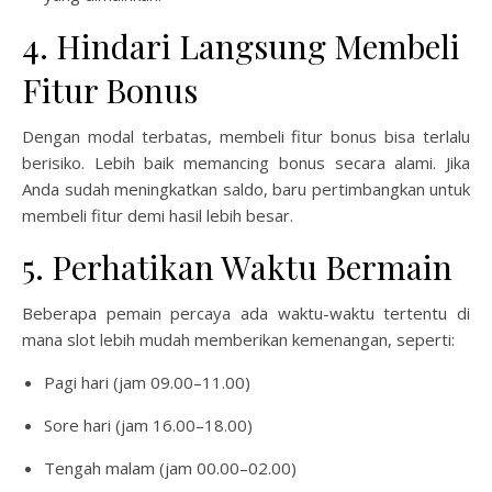
4. Hindari Langsung Membeli
Fitur Bonus
Dengan modal terbatas, membeli fitur bonus bisa terlalu
berisiko. Lebih baik memancing bonus secara alami. Jika
Anda sudah meningkatkan saldo, baru pertimbangkan untuk
membeli fitur demi hasil lebih besar.
5. Perhatikan Waktu Bermain
Beberapa pemain percaya ada waktu-waktu tertentu di
mana slot lebih mudah memberikan kemenangan, seperti:
Pagi hari (jam 09.00–11.00)
Sore hari (jam 16.00–18.00)
Tengah malam (jam 00.00–02.00)