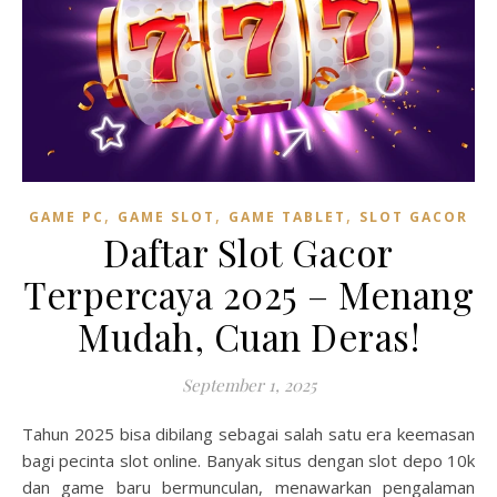
,
,
,
GAME PC
GAME SLOT
GAME TABLET
SLOT GACOR
Daftar Slot Gacor
Terpercaya 2025 – Menang
Mudah, Cuan Deras!
September 1, 2025
Tahun 2025 bisa dibilang sebagai salah satu era keemasan
bagi pecinta slot online. Banyak situs dengan slot depo 10k
dan game baru bermunculan, menawarkan pengalaman