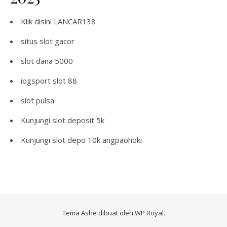
Klik disini
LANCAR138
situs slot gacor
slot dana 5000
iogsport slot 88
slot pulsa
Kunjungi
slot deposit 5k
Kunjungi
slot depo 10k angpaohoki
Tema Ashe dibuat oleh
WP Royal
.