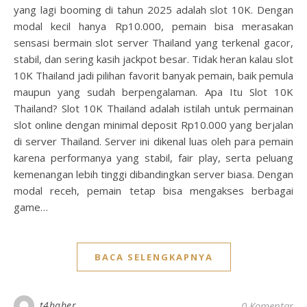
yang lagi booming di tahun 2025 adalah slot 10K. Dengan
modal kecil hanya Rp10.000, pemain bisa merasakan
sensasi bermain slot server Thailand yang terkenal gacor,
stabil, dan sering kasih jackpot besar. Tidak heran kalau slot
10K Thailand jadi pilihan favorit banyak pemain, baik pemula
maupun yang sudah berpengalaman. Apa Itu Slot 10K
Thailand? Slot 10K Thailand adalah istilah untuk permainan
slot online dengan minimal deposit Rp10.000 yang berjalan
di server Thailand. Server ini dikenal luas oleh para pemain
karena performanya yang stabil, fair play, serta peluang
kemenangan lebih tinggi dibandingkan server biasa. Dengan
modal receh, pemain tetap bisa mengakses berbagai
game…
BACA SELENGKAPNYA
t4haber
0 Komentar