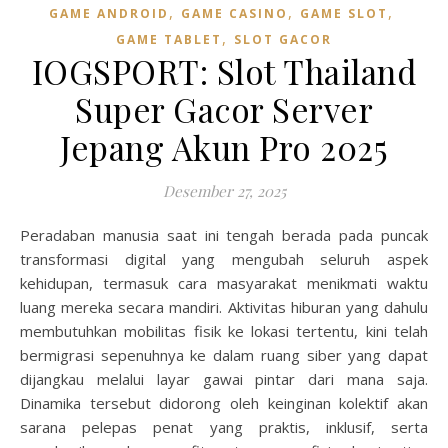
,
,
,
GAME ANDROID
GAME CASINO
GAME SLOT
,
GAME TABLET
SLOT GACOR
IOGSPORT: Slot Thailand
Super Gacor Server
Jepang Akun Pro 2025
Desember 27, 2025
Peradaban manusia saat ini tengah berada pada puncak
transformasi digital yang mengubah seluruh aspek
kehidupan, termasuk cara masyarakat menikmati waktu
luang mereka secara mandiri. Aktivitas hiburan yang dahulu
membutuhkan mobilitas fisik ke lokasi tertentu, kini telah
bermigrasi sepenuhnya ke dalam ruang siber yang dapat
dijangkau melalui layar gawai pintar dari mana saja.
Dinamika tersebut didorong oleh keinginan kolektif akan
sarana pelepas penat yang praktis, inklusif, serta