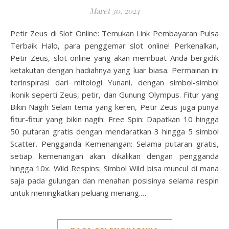
Maret 30, 2024
Petir Zeus di Slot Online: Temukan Link Pembayaran Pulsa
Terbaik Halo, para penggemar slot online! Perkenalkan,
Petir Zeus, slot online yang akan membuat Anda bergidik
ketakutan dengan hadiahnya yang luar biasa. Permainan ini
terinspirasi dari mitologi Yunani, dengan simbol-simbol
ikonik seperti Zeus, petir, dan Gunung Olympus. Fitur yang
Bikin Nagih Selain tema yang keren, Petir Zeus juga punya
fitur-fitur yang bikin nagih: Free Spin: Dapatkan 10 hingga
50 putaran gratis dengan mendaratkan 3 hingga 5 simbol
Scatter. Pengganda Kemenangan: Selama putaran gratis,
setiap kemenangan akan dikalikan dengan pengganda
hingga 10x. Wild Respins: Simbol Wild bisa muncul di mana
saja pada gulungan dan menahan posisinya selama respin
untuk meningkatkan peluang menang.…