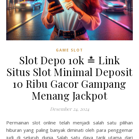
GAME SLOT
Slot Depo 10k ≛ Link
Situs Slot Minimal Deposit
10 Ribu Gacor Gampang
Menang Jackpot
Desember 24, 2024
Permainan slot online telah menjadi salah satu pilihan
hiburan yang paling banyak diminati oleh para penggemar
judi di seluruh dunia. Salah satu daya tarik utama dari