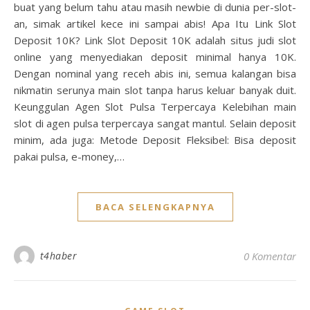
buat yang belum tahu atau masih newbie di dunia per-slot-
an, simak artikel kece ini sampai abis! Apa Itu Link Slot
Deposit 10K? Link Slot Deposit 10K adalah situs judi slot
online yang menyediakan deposit minimal hanya 10K.
Dengan nominal yang receh abis ini, semua kalangan bisa
nikmatin serunya main slot tanpa harus keluar banyak duit.
Keunggulan Agen Slot Pulsa Terpercaya Kelebihan main
slot di agen pulsa terpercaya sangat mantul. Selain deposit
minim, ada juga: Metode Deposit Fleksibel: Bisa deposit
pakai pulsa, e-money,…
BACA SELENGKAPNYA
t4haber
0 Komentar