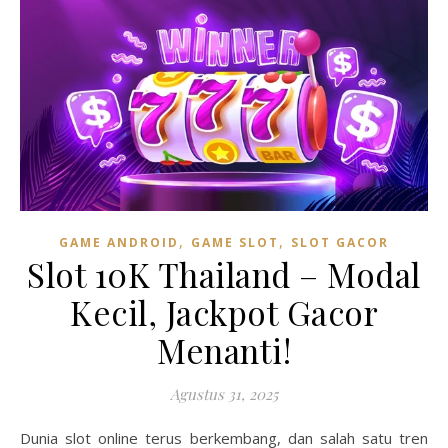
,
,
GAME ANDROID
GAME SLOT
SLOT GACOR
Slot 10K Thailand – Modal
Kecil, Jackpot Gacor
Menanti!
Agustus 31, 2025
Dunia slot online terus berkembang, dan salah satu tren