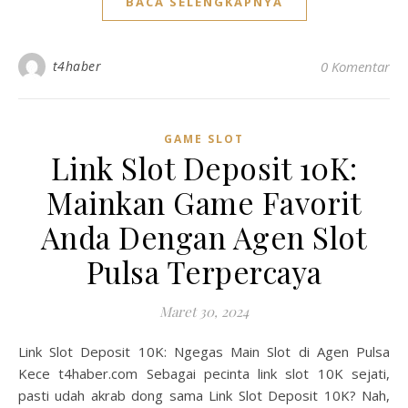
BACA SELENGKAPNYA
t4haber
0 Komentar
GAME SLOT
Link Slot Deposit 10K:
Mainkan Game Favorit
Anda Dengan Agen Slot
Pulsa Terpercaya
Maret 30, 2024
Link Slot Deposit 10K: Ngegas Main Slot di Agen Pulsa
Kece t4haber.com Sebagai pecinta link slot 10K sejati,
pasti udah akrab dong sama Link Slot Deposit 10K? Nah,