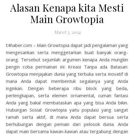
Alasan Kenapa kita Mesti
Main Growtopia
Maret 3, 2024
t4haber.com – Main Growtopia dapat jadi pengalaman yang
mengesankan serta menggetarkan buat banyak orang-
orang. Tersebut sejumlah argumen kenapa Anda mungkin
pengin coba permainan ini: Kreasi Tanpa ada Batasan:
Growtopia menjajakan dunia yang terbuka serta inovatif di
mana Anda dapat membentuk segalanya yang Anda
inginkan. Dengan beberapa ribu block yang beda,
perlengkapan, serta elemen ornamental, cuman fantasi
Anda yang bakal membataskan apa yang bisa Anda bikin.
Hubungan Sosial: Growtopia yaitu populasi yang sangat
ramah serta aktif, di mana Anda dapat bersua serta
berhubungan dengan pemain dari pelosok dunia. Anda
dapat main bersama kawan-kawan atau tergabung dengan