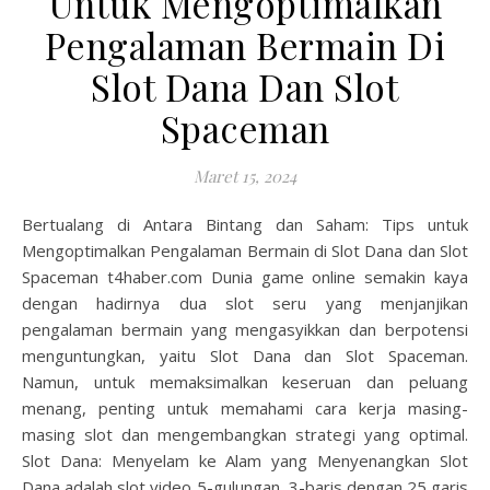
Untuk Mengoptimalkan
Pengalaman Bermain Di
Slot Dana Dan Slot
Spaceman
Maret 15, 2024
Bertualang di Antara Bintang dan Saham: Tips untuk
Mengoptimalkan Pengalaman Bermain di Slot Dana dan Slot
Spaceman t4haber.com Dunia game online semakin kaya
dengan hadirnya dua slot seru yang menjanjikan
pengalaman bermain yang mengasyikkan dan berpotensi
menguntungkan, yaitu Slot Dana dan Slot Spaceman.
Namun, untuk memaksimalkan keseruan dan peluang
menang, penting untuk memahami cara kerja masing-
masing slot dan mengembangkan strategi yang optimal.
Slot Dana: Menyelam ke Alam yang Menyenangkan Slot
Dana adalah slot video 5-gulungan, 3-baris dengan 25 garis