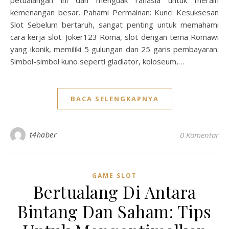
petualangan ini dan menguak rahasia untuk meraih
kemenangan besar. Pahami Permainan: Kunci Kesuksesan
Slot Sebelum bertaruh, sangat penting untuk memahami
cara kerja slot. Joker123 Roma, slot dengan tema Romawi
yang ikonik, memiliki 5 gulungan dan 25 garis pembayaran.
Simbol-simbol kuno seperti gladiator, koloseum,…
BACA SELENGKAPNYA
t4haber
0 Komentar
GAME SLOT
Bertualang Di Antara
Bintang Dan Saham: Tips