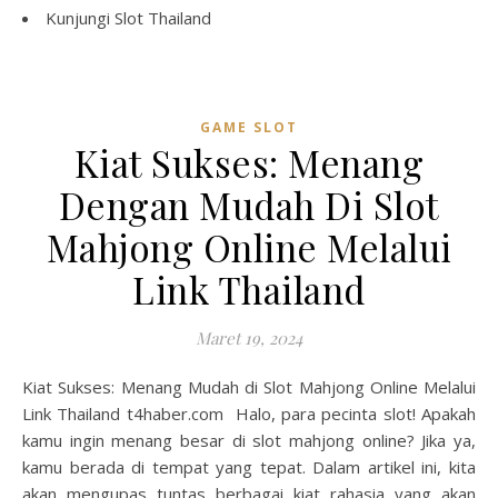
Kunjungi
Slot Thailand
GAME SLOT
Kiat Sukses: Menang
Dengan Mudah Di Slot
Mahjong Online Melalui
Link Thailand
Maret 19, 2024
Kiat Sukses: Menang Mudah di Slot Mahjong Online Melalui
Link Thailand t4haber.com Halo, para pecinta slot! Apakah
kamu ingin menang besar di slot mahjong online? Jika ya,
kamu berada di tempat yang tepat. Dalam artikel ini, kita
akan mengupas tuntas berbagai kiat rahasia yang akan