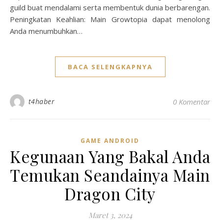
guild buat mendalami serta membentuk dunia berbarengan.
Peningkatan Keahlian: Main Growtopia dapat menolong
Anda menumbuhkan…
BACA SELENGKAPNYA
t4haber
0 Komentar
GAME ANDROID
Kegunaan Yang Bakal Anda
Temukan Seandainya Main
Dragon City
Maret 3, 2024