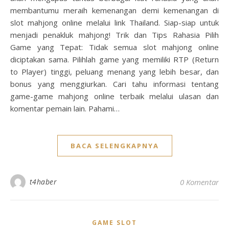
membantumu meraih kemenangan demi kemenangan di
slot mahjong online melalui link Thailand. Siap-siap untuk
menjadi penakluk mahjong! Trik dan Tips Rahasia Pilih
Game yang Tepat: Tidak semua slot mahjong online
diciptakan sama. Pilihlah game yang memiliki RTP (Return
to Player) tinggi, peluang menang yang lebih besar, dan
bonus yang menggiurkan. Cari tahu informasi tentang
game-game mahjong online terbaik melalui ulasan dan
komentar pemain lain. Pahami…
BACA SELENGKAPNYA
t4haber
0 Komentar
GAME SLOT