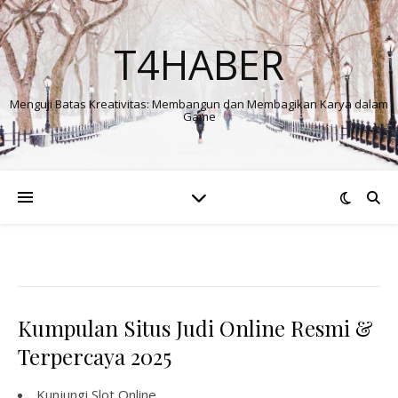
T4HABER
Menguji Batas Kreativitas: Membangun dan Membagikan Karya dalam
Game
Kumpulan Situs Judi Online Resmi &
Terpercaya 2025
Kunjungi
Slot Online