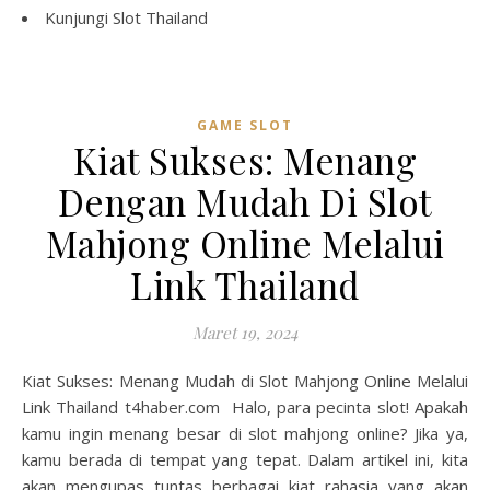
Kunjungi
Slot Thailand
GAME SLOT
Kiat Sukses: Menang
Dengan Mudah Di Slot
Mahjong Online Melalui
Link Thailand
Maret 19, 2024
Kiat Sukses: Menang Mudah di Slot Mahjong Online Melalui
Link Thailand t4haber.com Halo, para pecinta slot! Apakah
kamu ingin menang besar di slot mahjong online? Jika ya,
kamu berada di tempat yang tepat. Dalam artikel ini, kita
akan mengupas tuntas berbagai kiat rahasia yang akan